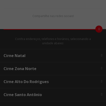
Compartilhe nas redes sociais!
Confira endereços, telefones e horários, selecionando a
unidade abaixo:
Cirne Natal
Cirne Zona Norte
Cirne Alto Do Rodrigues
Cirne Santo Antônio