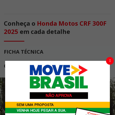
Conheça o
Honda Motos CRF 300F
2025
em cada detalhe
FICHA TÉCNICA
GALERIA DE IMAGENS