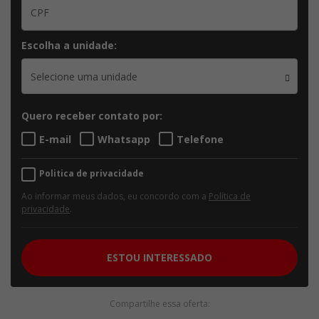
Escolha a unidade:
Selecione uma unidade
Quero receber contato por:
E-mail
Whatsapp
Telefone
Politica de privacidade
Ao informar meus dados, eu concordo com a
Política de
privacidade
.
ESTOU INTERESSADO
Compartilhe essa oferta: