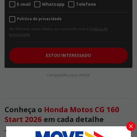
E-mail
Whatsapp
Telefone
Politica de privacidade
Ao informar meus dados, eu concordo com a
Política de
privacidade
.
ESTOU INTERESSADO
Compartilhe essa oferta:
Conheça o
Honda Motos CG 160
Start 2026
em cada detalhe