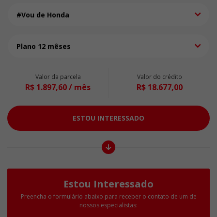
#Vou de Honda
Plano 12 mêses
Valor da parcela
Valor do crédito
R$ 1.897,60 / mês
R$ 18.677,00
ESTOU INTERESSADO
Estou Interessado
Preencha o formulário abaixo para receber o contato de um de
nossos especialistas: