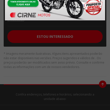
Politica de privacidade
Ao informar meus dados, eu concordo com a
Política de
privacidade
.
ESTOU INTERESSADO
* Imagens meramente ilustrativas. Alguns itens apresentados poderão
não estar disponíveis nas versões. Preços sugeridos e válidos de
. Os
preços poderão ser modificados sem aviso prévio. Consulte e confirme
todas as informações com um de nossos vendedores.
Confira endereços, telefones e horários, selecionando a
unidade abaixo: